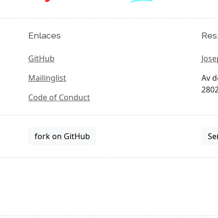
Enlaces
Res
GitHub
Jose
Mailinglist
Av d
2802
Code of Conduct
fork on GitHub
Se