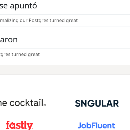
 se apuntó
alizing our Postgres turned great
taron
gres turned great