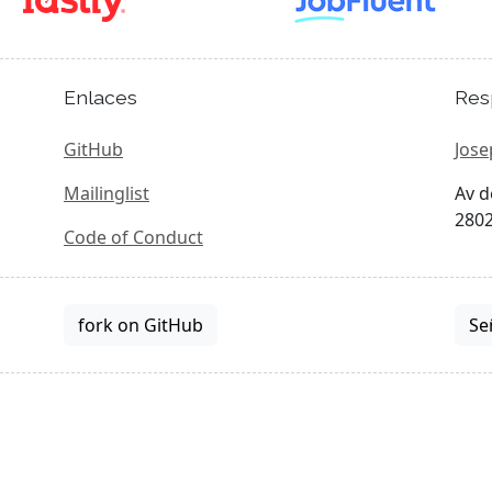
Enlaces
Res
GitHub
Jose
Mailinglist
Av d
2802
Code of Conduct
fork on GitHub
Se