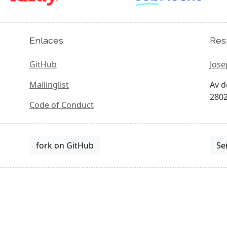
Enlaces
Res
GitHub
Jose
Mailinglist
Av d
2802
Code of Conduct
fork on GitHub
Se