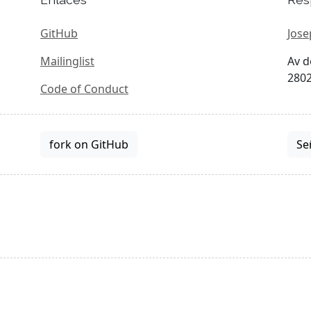
GitHub
Jose
Mailinglist
Av d
2802
Code of Conduct
fork on GitHub
Se