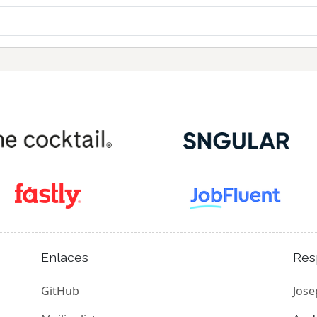
Enlaces
Res
GitHub
Jose