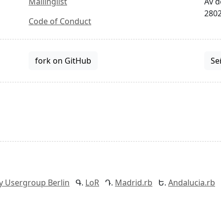
Mailinglist
Av d
2802
Code of Conduct
fork on GitHub
Se
y Usergroup Berlin
LoR
Madrid.rb
Andalucia.rb