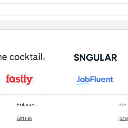
Enlaces
Res
GitHub
Jose