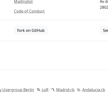
Mailinglist
Av d
2802
Code of Conduct
fork on GitHub
Se
y Usergroup Berlin
LoR
Madrid.rb
Andalucia.rb