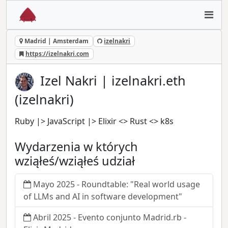
Madrid | Amsterdam
izelnakri
https://izelnakri.com
Izel Nakri | izelnakri.eth
(izelnakri)
Ruby |> JavaScript |> Elixir <> Rust <> k8s
Wydarzenia w których
wziąłeś/wziąłeś udział
Mayo 2025 - Roundtable: "Real world usage
of LLMs and AI in software development"
Abril 2025 - Evento conjunto Madrid.rb -