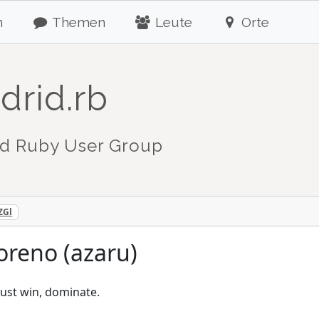
n
Themen
Leute
Orte
drid.rb
d Ruby User Group
ZGl
reno (azaru)
just win, dominate.