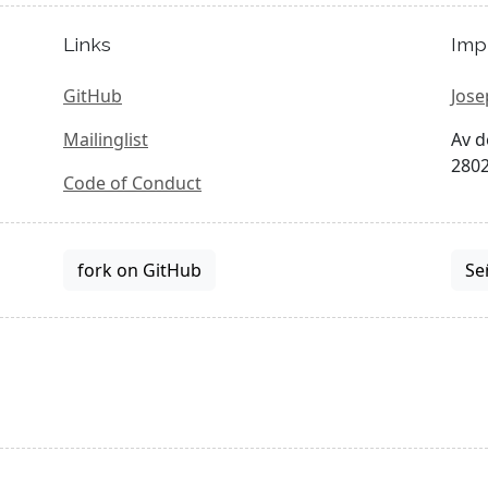
Links
Imp
GitHub
Jose
Mailinglist
Av d
2802
Code of Conduct
fork on GitHub
Se