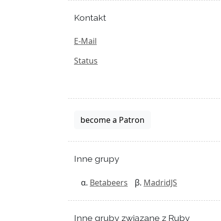
Kontakt
E-Mail
Status
become a Patron
Inne grupy
Betabeers
MadridJS
Inne gruby związane z Ruby