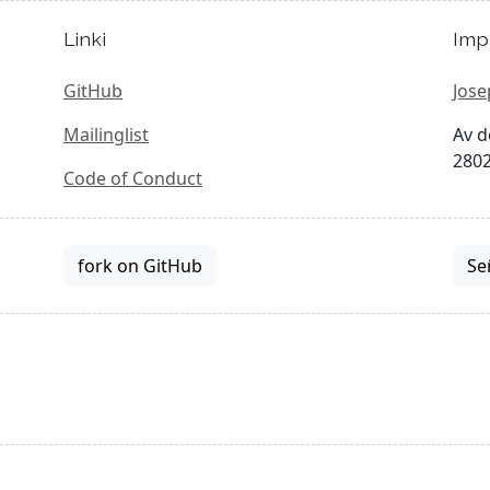
Linki
Imp
GitHub
Jose
Mailinglist
Av d
2802
Code of Conduct
fork on GitHub
Se