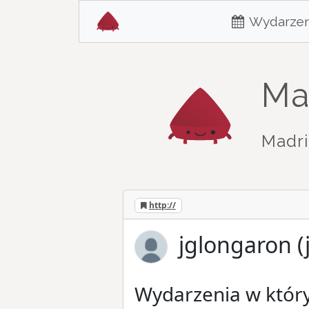
Wydarzen
Ma
Madri
http://
jglongaron (
Wydarzenia w który