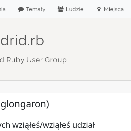
ia
Tematy
Ludzie
Miejsca
drid.rb
d Ruby User Group
jglongaron)
ch wziąłeś/wziąłeś udział