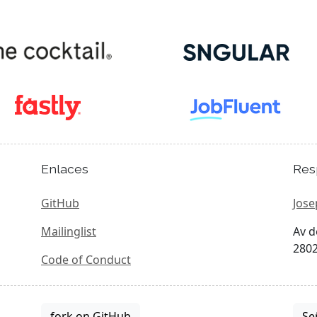
Enlaces
Res
GitHub
Jose
Mailinglist
Av d
2802
Code of Conduct
fork on GitHub
Se