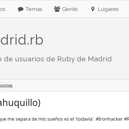
os
Temas
Gente
Lugares
drid.rb
 de usuarios de Ruby de Madrid
3ioUQEAb
sahuquillo)
e me separa de mis sueños es el 'todavía'. #Ironhacker #RoR