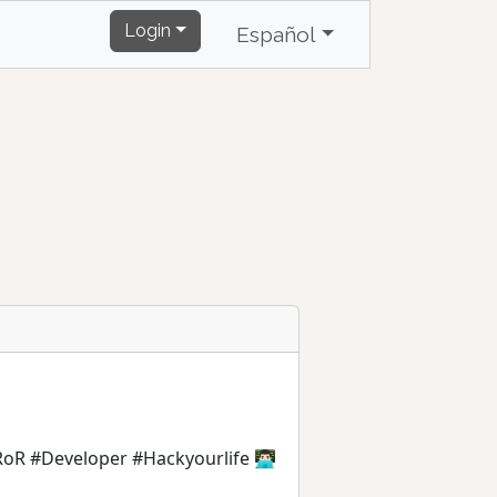
Login
Español
 #Developer #Hackyourlife 👨🏻‍💻