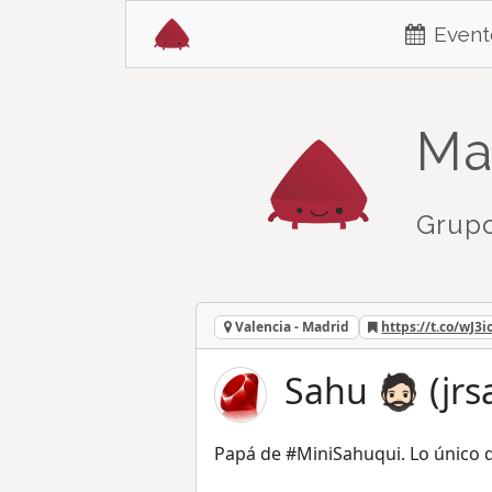
Event
Ma
Grupo
Valencia - Madrid
https://t.co/wJ
Sahu 🧔🏻 (jr
Papá de #MiniSahuqui. Lo único qu