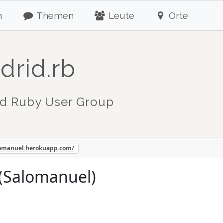
n
Themen
Leute
Orte
drid.rb
d Ruby User Group
lomanuel.herokuapp.com/
(Salomanuel)