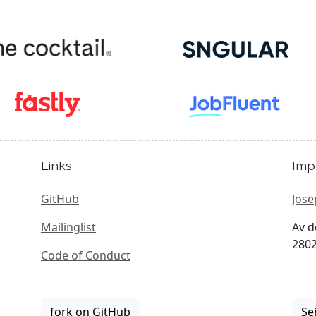
Links
Imp
GitHub
Jose
Mailinglist
Av d
2802
Code of Conduct
fork on GitHub
Se