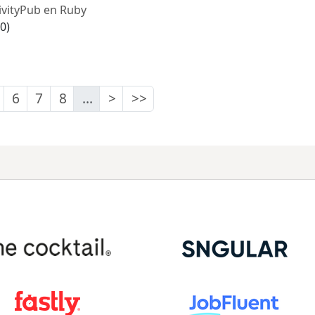
ivityPub en Ruby
0)
6
7
8
...
>
>>