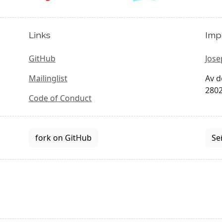
Links
Imp
GitHub
Jose
Mailinglist
Av d
2802
Code of Conduct
fork on GitHub
Se