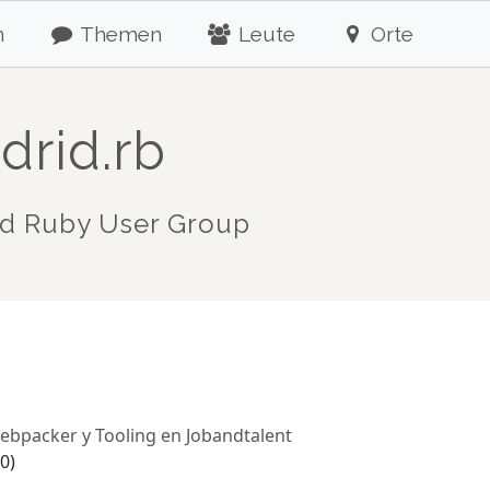
n
Themen
Leute
Orte
drid.rb
d Ruby User Group
webpacker y Tooling en Jobandtalent
0)