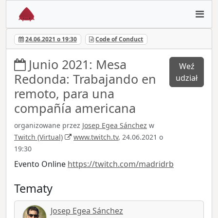
24.06.2021 o 19:30
Code of Conduct
Junio 2021: Mesa
Weź
Redonda: Trabajando en
udział
remoto, para una
compañía americana
organizowane przez
Josep Egea Sánchez
w
Twitch (Virtual)
www.twitch.tv
, 24.06.2021 o
19:30
Evento Online
https://twitch.com/madridrb
Tematy
Josep Egea Sánchez